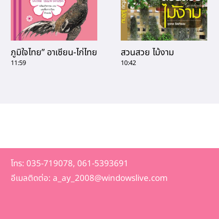
ภูมิใจไทย” อาเซียน-ไก่ไทย
สวนสวย ไม้งาม
11:59
10:42
โทร: 035-719078, 061-5393691
อีเมลติดต่อ: a_ay_2008@windowslive.com